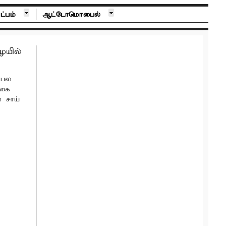
ட்பம்
ஆட்டோமொபைல்
ையில்
 பல
ிகை
 சாய்