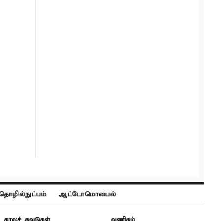
தொழில்நுட்பம்
ஆட்டோமொபைல்
காலச் சுவடுகள்
வணிகம்