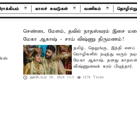
ோக்கியம்
காலச் சுவடுகள்
வணிகம்
தொழில்நு
செண்டை மேளம், தவில் நாதஸ்வரம் இசை மழ
மேகா ஆகாஷ் - சாய் விஷ்ணு திருமணம்!
தமிழ், தெலுங்கு, இந்தி எனப்
மொழிகளில் நடித்து வரும் நட
ன்ஸ்
மேகா ஆகாஷ், தனது காதலன்
விஷ்ணுவைக் கரம் பிடித்தார்.
அக்டோபர் 29, 2024 11:5
1278 Views