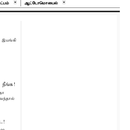
ட்பம்
ஆட்டோமொபைல்
 இயங்கி
நீங்க!
தா
ந்தால்
..!