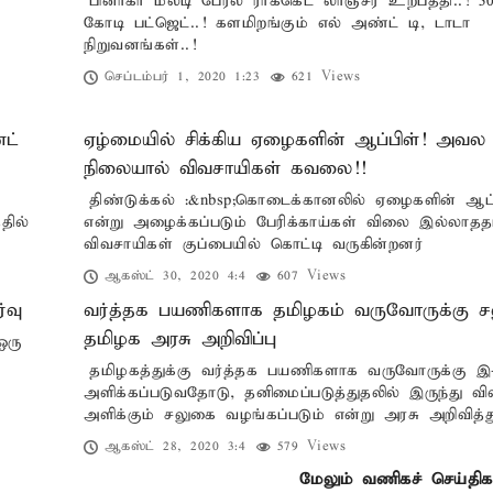
பினாகா மல்டி பேரல் ராக்கெட் லாஞ்சர் உற்பத்தி..! 5
கோடி பட்ஜெட்..! களமிறங்கும் எல் அண்ட் டி, டாடா
நிறுவனங்கள்..!
செப்டம்பர் 1, 2020 1:23
621 Views
்ட்
ஏழ்மையில் சிக்கிய ஏழைகளின் ஆப்பிள்! அவல
நிலையால் விவசாயிகள் கவலை!!
திண்டுக்கல் :&nbsp;கொடைக்கானலில் ஏழைகளின் ஆப்
தில்
என்று அழைக்கப்படும் பேரிக்காய்கள் விலை இல்லாதத
விவசாயிகள் குப்பையில் கொட்டி வருகின்றனர்
ஆகஸ்ட் 30, 2020 4:4
607 Views
்வு
வர்த்தக பயணிகளாக தமிழகம் வருவோருக்கு 
தமிழக அரசு அறிவிப்பு
ஒரு
தமிழகத்துக்கு வர்த்தக பயணிகளாக வருவோருக்கு இ
அளிக்கப்படுவதோடு, தனிமைப்படுத்துதலில் இருந்து வி
அளிக்கும் சலுகை வழங்கப்படும் என்று அரசு அறிவித்த
ஆகஸ்ட் 28, 2020 3:4
579 Views
மேலும் வணிகச் செய்திக