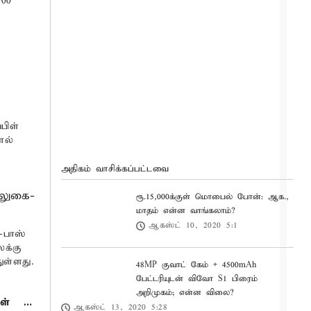
000
பிள்
ால்
அதிகம் வாசிக்கப்பட்டவை
சலுகை-
ரூ.15,000க்குள் மொபைல் போன்: ஆக.,
மாதம் என்ன வாங்கலாம்?
ஆகஸ்ட் 10, 2020 5:1
-பாஸ்
லக்கு
ுள்ளது.
48MP குவாட் கேம் + 4500mAh
பேட்டரியுடன் விவோ S1 பிரைம்
அறிமுகம்; என்ன விலை?
ள்
…
ஆகஸ்ட் 13, 2020 5:28